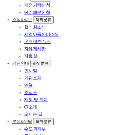
지정기탁신청
단기배분신청
소식&정보
하위분류
협의회소식
지역아동센터소식
온프렌즈 뉴스
자유게시판
자료실
기관안내
하위분류
인사말
기관소개
연혁
조직도
재정 및 회계
CI소개
오시는 길
부설&위탁
하위분류
수도권지부