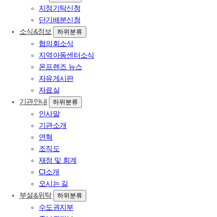
지정기탁신청
단기배분신청
소식&정보
하위분류
협의회소식
지역아동센터소식
온프렌즈 뉴스
자유게시판
자료실
기관안내
하위분류
인사말
기관소개
연혁
조직도
재정 및 회계
CI소개
오시는 길
부설&위탁
하위분류
수도권지부