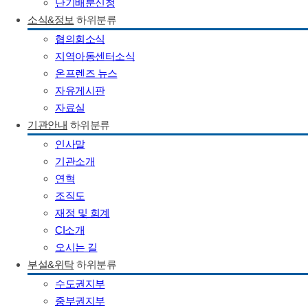
단기배분신청
소식&정보
하위분류
협의회소식
지역아동센터소식
온프렌즈 뉴스
자유게시판
자료실
기관안내
하위분류
인사말
기관소개
연혁
조직도
재정 및 회계
CI소개
오시는 길
부설&위탁
하위분류
수도권지부
중부권지부