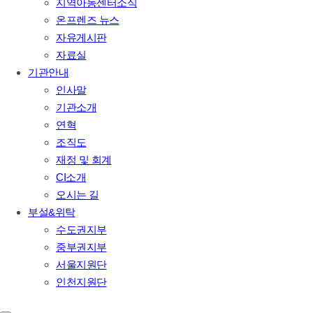
지역아동센터소식
온프렌즈 뉴스
자유게시판
자료실
기관안내
인사말
기관소개
연혁
조직도
재정 및 회계
CI소개
오시는 길
부설&위탁
수도권지부
중부권지부
서울지원단
인천지원단