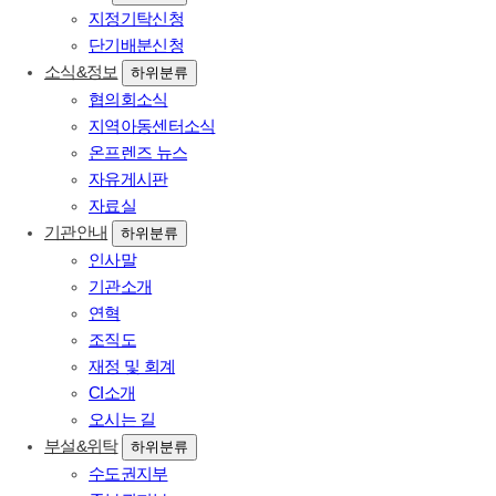
지정기탁신청
단기배분신청
소식&정보
하위분류
협의회소식
지역아동센터소식
온프렌즈 뉴스
자유게시판
자료실
기관안내
하위분류
인사말
기관소개
연혁
조직도
재정 및 회계
CI소개
오시는 길
부설&위탁
하위분류
수도권지부