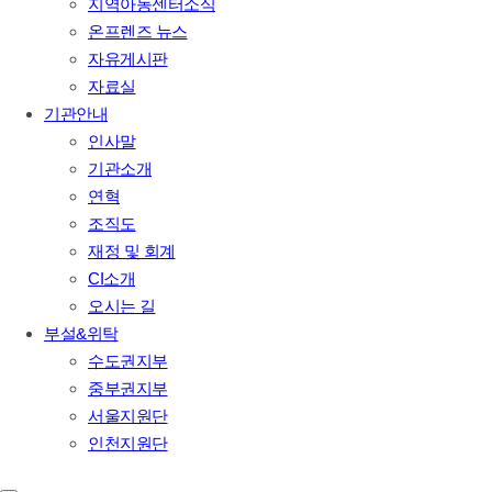
지역아동센터소식
온프렌즈 뉴스
자유게시판
자료실
기관안내
인사말
기관소개
연혁
조직도
재정 및 회계
CI소개
오시는 길
부설&위탁
수도권지부
중부권지부
서울지원단
인천지원단