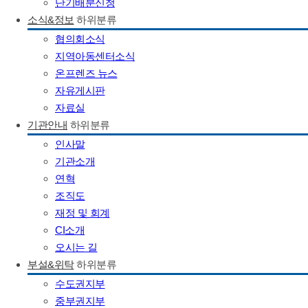
단기배분신청
소식&정보
하위분류
협의회소식
지역아동센터소식
온프렌즈 뉴스
자유게시판
자료실
기관안내
하위분류
인사말
기관소개
연혁
조직도
재정 및 회계
CI소개
오시는 길
부설&위탁
하위분류
수도권지부
중부권지부