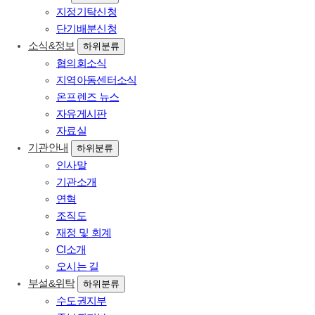
지정기탁신청
단기배분신청
소식&정보
하위분류
협의회소식
지역아동센터소식
온프렌즈 뉴스
자유게시판
자료실
기관안내
하위분류
인사말
기관소개
연혁
조직도
재정 및 회계
CI소개
오시는 길
부설&위탁
하위분류
수도권지부