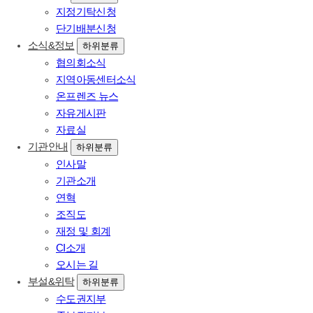
지정기탁신청
단기배분신청
소식&정보
하위분류
협의회소식
지역아동센터소식
온프렌즈 뉴스
자유게시판
자료실
기관안내
하위분류
인사말
기관소개
연혁
조직도
재정 및 회계
CI소개
오시는 길
부설&위탁
하위분류
수도권지부