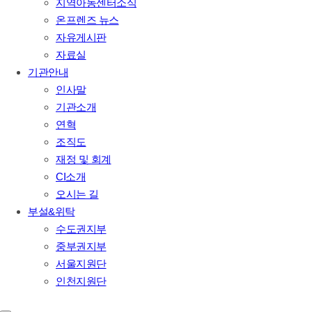
지역아동센터소식
온프렌즈 뉴스
자유게시판
자료실
기관안내
인사말
기관소개
연혁
조직도
재정 및 회계
CI소개
오시는 길
부설&위탁
수도권지부
중부권지부
서울지원단
인천지원단