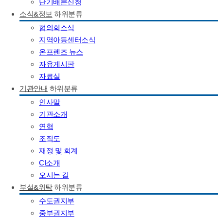
단기배분신청
소식&정보
하위분류
협의회소식
지역아동센터소식
온프렌즈 뉴스
자유게시판
자료실
기관안내
하위분류
인사말
기관소개
연혁
조직도
재정 및 회계
CI소개
오시는 길
부설&위탁
하위분류
수도권지부
중부권지부