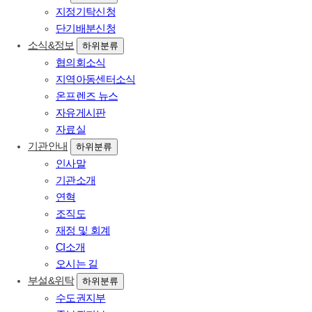
지정기탁신청
단기배분신청
소식&정보
하위분류
협의회소식
지역아동센터소식
온프렌즈 뉴스
자유게시판
자료실
기관안내
하위분류
인사말
기관소개
연혁
조직도
재정 및 회계
CI소개
오시는 길
부설&위탁
하위분류
수도권지부