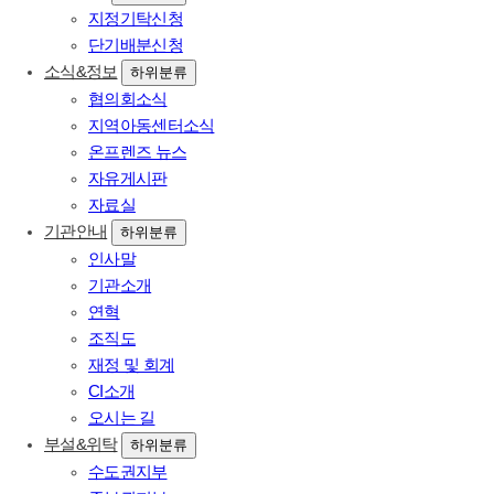
지정기탁신청
단기배분신청
소식&정보
하위분류
협의회소식
지역아동센터소식
온프렌즈 뉴스
자유게시판
자료실
기관안내
하위분류
인사말
기관소개
연혁
조직도
재정 및 회계
CI소개
오시는 길
부설&위탁
하위분류
수도권지부