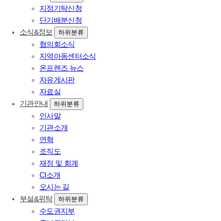
지정기탁신청
단기배분신청
소식&정보
하위분류
협의회소식
지역아동센터소식
온프렌즈 뉴스
자유게시판
자료실
기관안내
하위분류
인사말
기관소개
연혁
조직도
재정 및 회계
CI소개
오시는 길
부설&위탁
하위분류
수도권지부