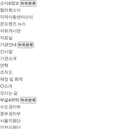
소식&정보
하위분류
협의회소식
지역아동센터소식
온프렌즈 뉴스
자유게시판
자료실
기관안내
하위분류
인사말
기관소개
연혁
조직도
재정 및 회계
CI소개
오시는 길
부설&위탁
하위분류
수도권지부
중부권지부
서울지원단
인천지원단