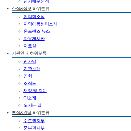
단기배분신청
소식&정보
하위분류
협의회소식
지역아동센터소식
온프렌즈 뉴스
자유게시판
자료실
기관안내
하위분류
인사말
기관소개
연혁
조직도
재정 및 회계
CI소개
오시는 길
부설&위탁
하위분류
수도권지부
중부권지부