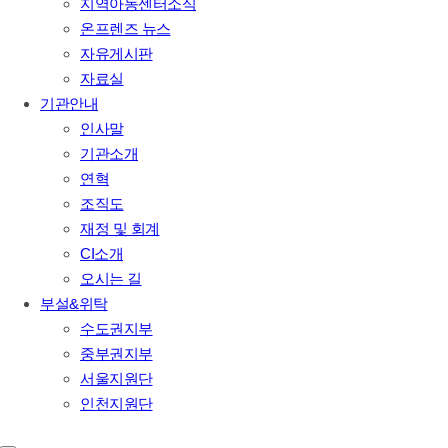
지역아동센터소식
온프렌즈 뉴스
자유게시판
자료실
기관안내
인사말
기관소개
연혁
조직도
재정 및 회계
CI소개
오시는 길
부설&위탁
수도권지부
중부권지부
서울지원단
인천지원단