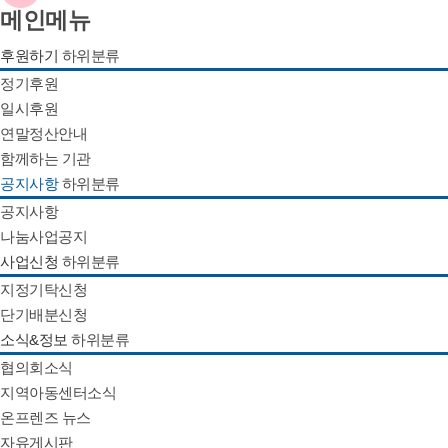
메인메뉴
후원하기
하위분류
정기후원
일시후원
연말정산안내
함께하는 기관
공지사항
하위분류
공지사항
나눔사업공지
사업신청
하위분류
지정기탁신청
단기배분신청
소식&정보
하위분류
협의회소식
지역아동센터소식
온프렌즈 뉴스
자유게시판