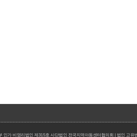
복지부 인가 비영리법인 제315호 사단법인 전국지역아동센터협의회 | 법인 고유번호(1