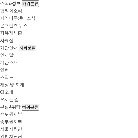
소식&정보
하위분류
협의회소식
지역아동센터소식
온프렌즈 뉴스
자유게시판
자료실
기관안내
하위분류
인사말
기관소개
연혁
조직도
재정 및 회계
CI소개
오시는 길
부설&위탁
하위분류
수도권지부
중부권지부
서울지원단
인천지원단