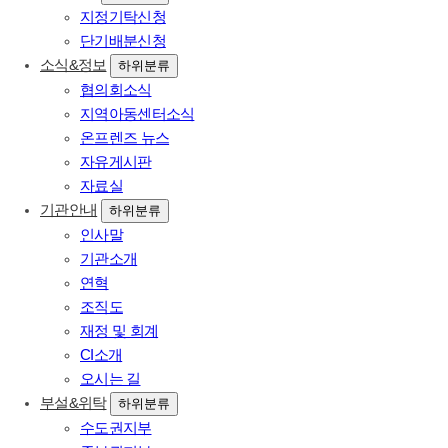
지정기탁신청
단기배분신청
소식&정보
하위분류
협의회소식
지역아동센터소식
온프렌즈 뉴스
자유게시판
자료실
기관안내
하위분류
인사말
기관소개
연혁
조직도
재정 및 회계
CI소개
오시는 길
부설&위탁
하위분류
수도권지부