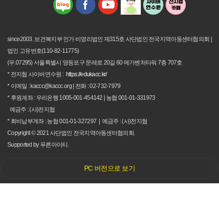
since2003. 보건복지부 인가 비영리법인 제315호 사단법인 전국지역아동센터협의회 |
법인 고유번호(110-82-11775)
(우.07295) 서울특별시 영등포구 문래로 20길 60 메가벤처타워 7층 707호
* 전지협 사이버연수원 :
https://edukacc.kr/
* 이메일 : kaccc@kaccc.org | 전화 : 02-732-7979
* 후원계좌 : 우리은행 1005-001-454142 | 농협 001-01-331973
예금주 : (사)전지협
* 회비납부계좌 : 농협 001-01-327297 | 예금주 : (사)전지협
Copyright
©
2021 사단법인 전국지역아동센터협의회.
Supported by
푸른아이티.
PC 버전으로 보기